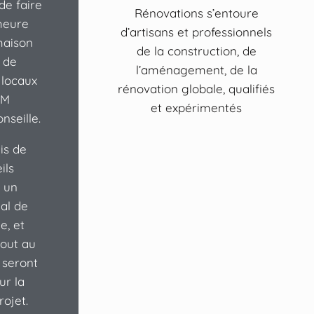
de faire
Rénovations s’entoure
meure
d’artisans et professionnels
maison
de la construction, de
 de
l’aménagement, de la
 locaux
rénovation globale, qualifiés
GM
et expérimentés
nseille.
is de
ils
r un
al de
e, et
out au
 seront
ur la
rojet.