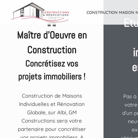
CONSTRUCTION MAISON 
Etu
Maître d'Oeuvre en
Construction
i
Concrétisez vos
e
projets immobiliers !
Construction de Maisons
Pas à
Individuelles et Rénovation
votre 
Globale, sur Albi, GM
d’un p
Constructions sera votre
neuv
partenaire pour concrétiser
ex
vos projets immobiliers. A
rénova