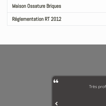
Maison Ossature Briques
Réglementation RT 2012
aiment ce qu’elle fait
Très prof
té des uns comme des