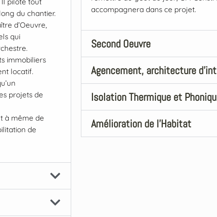
l pilote tout
accompagnera dans ce projet.
long du chantier.
aître d’Oeuvre,
els qui
Second Oeuvre
rchestre.
ts immobiliers
Agencement, architecture d'int
t locatif.
qu’un
es projets de
Isolation Thermique et Phoniq
ent à même de
Amélioration de l'Habitat
litation de