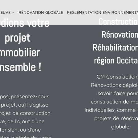
NEUVE
RÉNOVATION GLOBALE
REGLEMENTATION ENVIRONNEMENT
dions votre
Constructio
Rénovation
projet
Réhabilitatio
mmobilier
région Occita
nsemble !
GM Construction
Rénovations déploi
savoir faire pour
 pas, présentez-nous
construction de ma
projet, qu’il s’agisse
individuelles, comme 
rojet de construction
projets de rénova
e, de l’ajout d’une
globale.
tension, ou d’une
tion globale de votre