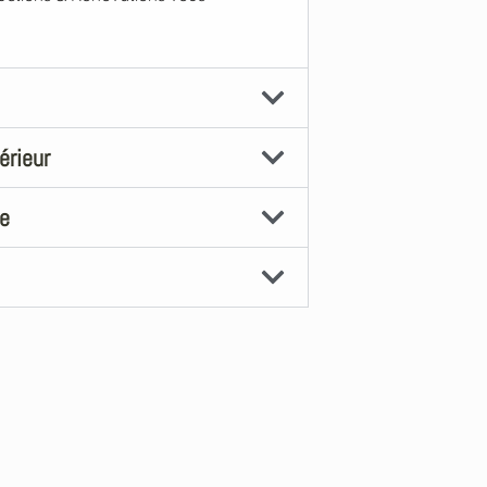
érieur
ue