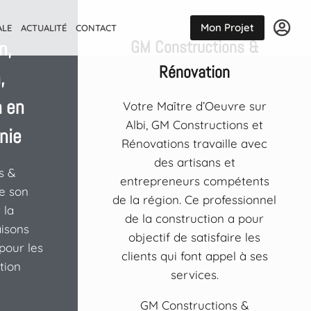
Mon Projet
ALE
ACTUALITÉ
CONTACT
GM Constructions &
n,
Rénovation
,
n en
Votre Maître d’Oeuvre sur
Albi, GM Constructions et
nie
Rénovations travaille avec
des artisans et
s &
entrepreneurs compétents
e son
de la région. Ce professionnel
 la
de la construction a pour
isons
objectif de satisfaire les
pour les
clients qui font appel à ses
tion
services.
GM Constructions &