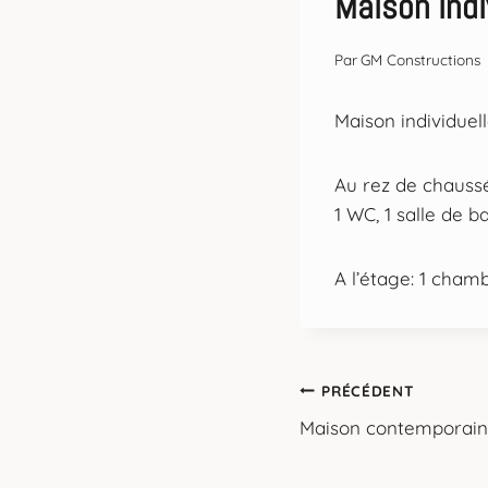
Maison indi
Par
GM Constructions
Maison individuel
Au rez de chaussée
1 WC, 1 salle de b
A l’étage: 1 chamb
Navigation
PRÉCÉDENT
Maison contemporain
de
l’article