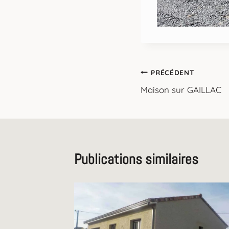
Navigation
PRÉCÉDENT
Maison sur GAILLAC
de
l’article
Publications similaires