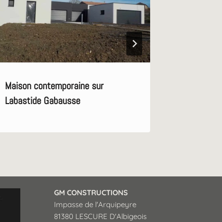
Maison contemporaine sur
Maison s
Labastide Gabausse
GM CONSTRUCTIONS
Impasse de l'Arquipeyre
81380 LESCURE D'Albigeois