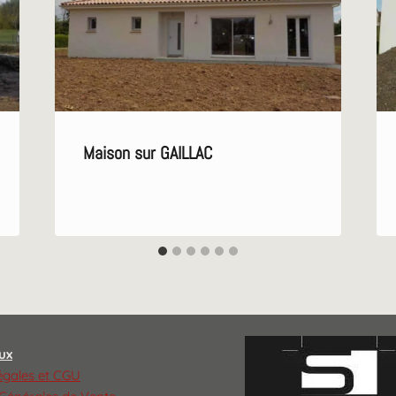
Maison sur GAILLAC
ux
égales et CGU