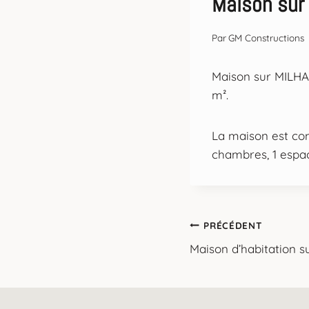
Maison sur
Par
GM Constructions
Maison sur MILHAR
m².
La maison est com
chambres, 1 espace
Navigation
PRÉCÉDENT
Maison d’habitation 
de
l’article